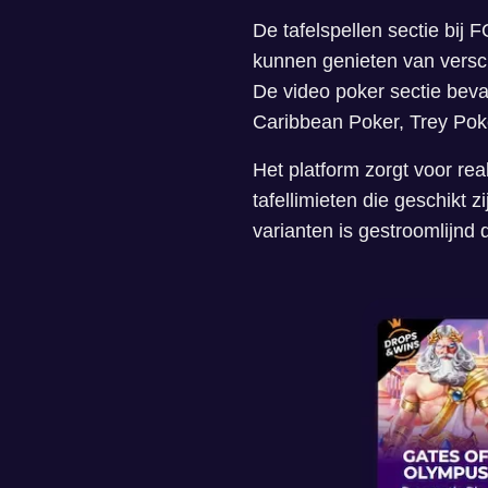
De tafelspellen sectie bij 
kunnen genieten van verschi
De video poker sectie beva
Caribbean Poker, Trey Pok
Het platform zorgt voor re
tafellimieten die geschikt 
varianten is gestroomlijnd d