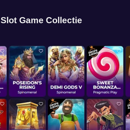
Slot Game Collectie