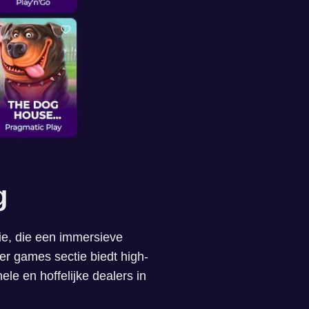
g
ie, die een immersieve
ler games sectie biedt high-
le en hoffelijke dealers in