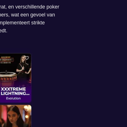
arat, en verschillende poker
mers, wat een gevoel van
mplementeert strikte
edt.