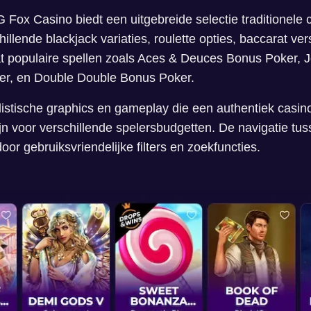
FG Fox Casino biedt een uitgebreide selectie traditionele
llende blackjack variaties, roulette opties, baccarat ver
t populaire spellen zoals Aces & Deuces Bonus Poker, J
er, en Double Double Bonus Poker.
alistische graphics en gameplay die een authentiek casin
zijn voor verschillende spelersbudgetten. De navigatie tus
oor gebruiksvriendelijke filters en zoekfuncties.