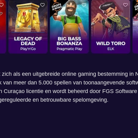
 zich als een uitgebreide online gaming bestemming in 
k van meer dan 5.000 spellen van toonaangevende softw
n Curaçao licentie en wordt beheerd door FGS Software 
 gereguleerde en betrouwbare spelomgeving.