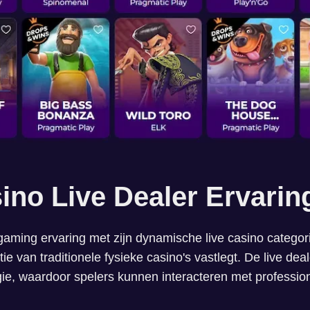
ino Live Dealer Ervarin
aming ervaring met zijn dynamische live casino categor
ie van traditionele fysieke casino's vastlegt. De live dea
ie, waardoor spelers kunnen interacteren met professione