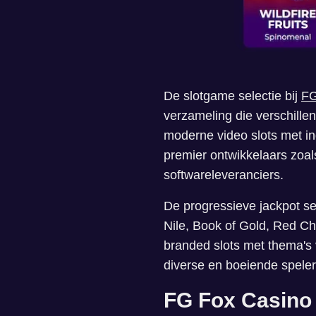
De slotgame selectie bij
FG
verzameling die verschillen
moderne video slots met in
premier ontwikkelaars zoa
softwareleveranciers.
De progressieve jackpot sec
Nile, Book of Gold, Red Ch
branded slots met thema's 
diverse en boeiende speler
FG Fox Casino T