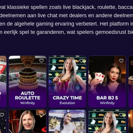
vat klassieke spellen zoals live blackjack, roulette, bacc
 deelnemen aan live chat met dealers en andere deelne
 de algehele gaming ervaring verbetert. Het platform i
 eerlijk spel te garanderen, wat spelers gemoedsrust bi