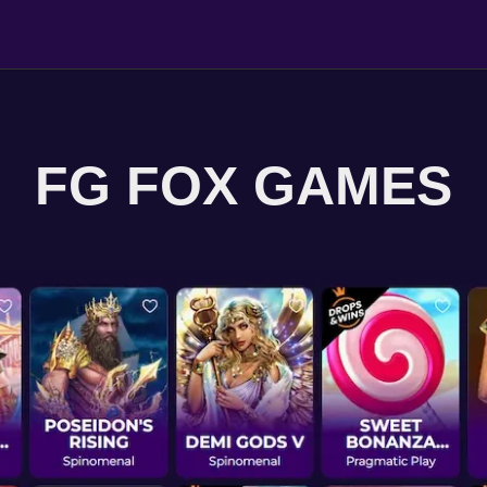
FG FOX GAMES