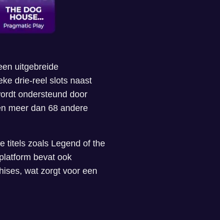
een uitgebreide
ke drie-reel slots naast
wordt ondersteund door
 en meer dan 68 andere
 titels zoals Legend of the
platform bevat ook
hises, wat zorgt voor een