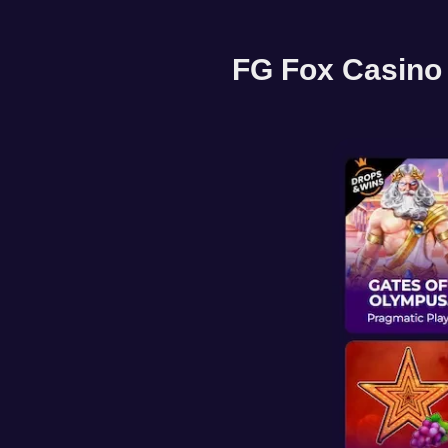
FG Fox Casino 